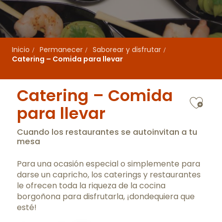
Inicio
Permanecer
Saborear y disfrutar
Catering – Comida para llevar
Catering – Comida
Ajo
para llevar
Cuando los restaurantes se autoinvitan a tu
mesa
Para una ocasión especial o simplemente para
darse un capricho, los caterings y restaurantes
le ofrecen toda la riqueza de la cocina
borgoñona para disfrutarla, ¡dondequiera que
esté!