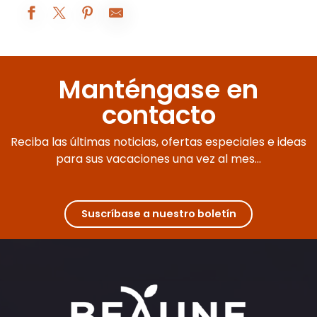
Restaurant l'Ecusson
La Table de Levernois
Manténgase en
Le Bistrot du Bord de l'eau
Restaurant Le Bouillon
contacto
Clos du Cèdre
HB Bistrot
Reciba las últimas noticias, ofertas especiales e ideas
Brasserie le Monge
Le restaurant du Casino JOA de Santenay
para sus vacaciones una vez al mes...
Loiseau des Vignes
Wine Please!
La Ferme aux Vins
Restaurant Campanile
Suscríbase a nuestro boletín