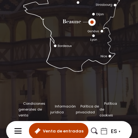
Condiciones
Política
Información
Política de
generales de
de
jurídica
privacidad
venta
cookies
ES
Venta de entradas
MENÚ