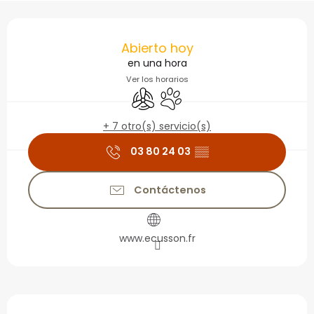
Horarios y datos de con
Abierto hoy
en una hora
Ver los horarios
Aire Acondicionado
Se aceptan animales
+ 7 otro(s) servicio(s)
03 80 24 03
▒▒
Contáctenos
www.ecusson.fr
Descripción