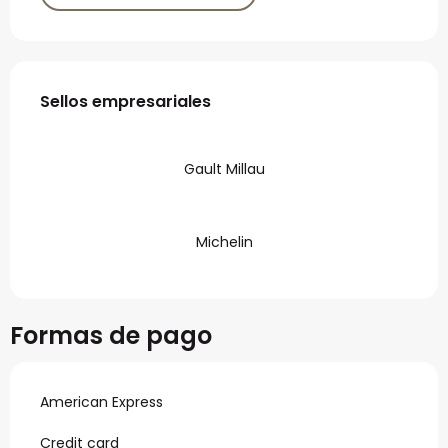
Oferta de prestaciones
Sellos empresariales
Sellos empresariales
Gault Millau
Michelin
Formas de pago
American Express
Credit card