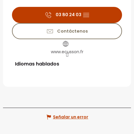
03 80 24 03
▒▒
Contáctenos
www.ecusson.fr
Idiomas hablados
Idiomas hablados
Señalar un error