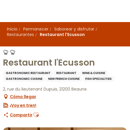
Aller
au
contenu
principal
Inicio
Permanecer
Saborear y disfrutar
Restaurantes
Restaurant l'Ecusson
Restaurant l'Ecusson
GASTRONOMIC RESTAURANT
RESTAURANT
WINE & CUISINE
GASTRONOMIC CUISINE
NEW FRENCH CUISINE
FISH SPECIALITIES
2, rue du lieutenant Dupuis, 21200 Beaune
Cómo llegar
¡Voy en tren!
Ajouter aux favoris
Compartir