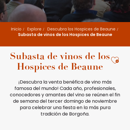
Inicio
Explore
Descubra los Hospices de Beaune
Subasta de vinos de los Hospices de Beaune
Subasta de vinos de los
Ajou
Hospices de Beaune
¡Descubra la venta benéfica de vino más
famosa del mundo! Cada año, profesionales,
conocedores y amantes del vino se reúnen el fin
de semana del tercer domingo de noviembre
para celebrar una fiesta en la más pura
tradición de Borgoña.