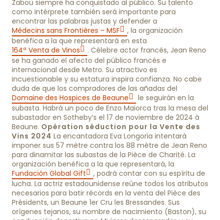
Zabou siempre ha conquistado al público. Su talento
como intérprete también será importante para
encontrar las palabras justas y defender a
Médecins sans Frontières – MSF
, la organización
benéfica a la que representará en esta
164ª Venta de Vinos
. Célebre actor francés, Jean Reno
se ha ganado el afecto del público francés e
internacional desde Metro. Su atractivo es
incuestionable y su estatura inspira confianza. No cabe
duda de que los compradores de las añadas del
Domaine des Hospices de Beaune
le seguirán en la
subasta. Habrá un poco de Enzo Maiorca tras la mesa del
subastador en Sotheby’s el 17 de noviembre de 2024 à
Beaune.
Opération séduction pour la Vente des
Vins 2024
La encantadora Eva Longoria intentará
imponer sus 57 mètre contra los 88 mètre de Jean Reno
para dinamitar las subastas de la Pièce de Charité. La
organización benéfica a la que representará, la
Fundación Global Gift
, podrá contar con su espíritu de
lucha. La actriz estadounidense reúne todos los atributos
necesarios para batir récords en la venta del Pièce des
Présidents, un Beaune 1er Cru les Bressandes. Sus
orígenes tejanos, su nombre de nacimiento (Baston), su