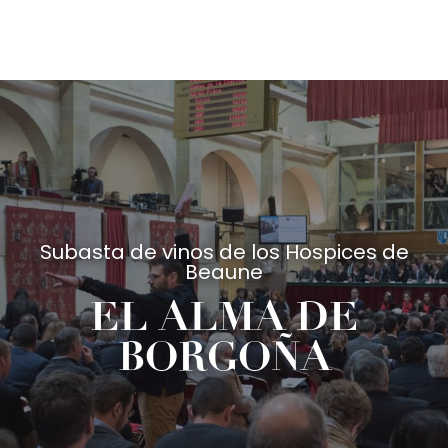
Aller
au
contenu
principal
Subasta de vinos de los Hospices de
Beaune
EL ALMA DE
BORGOÑA