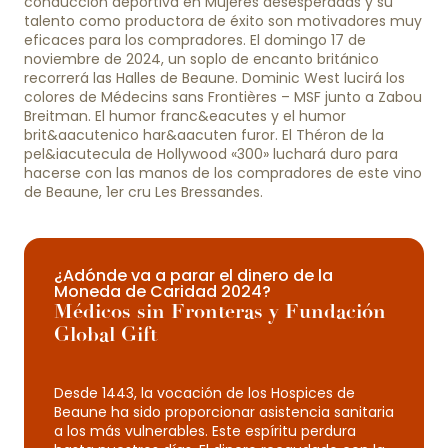
conducción deportiva en Mujeres desesperadas y su
talento como productora de éxito son motivadores muy
eficaces para los compradores. El domingo 17 de
noviembre de 2024, un soplo de encanto británico
recorrerá las Halles de Beaune. Dominic West lucirá los
colores de Médecins sans Frontières – MSF junto a Zabou
Breitman. El humor franc&eacutes y el humor
brit&aacutenico har&aacuten furor. El Théron de la
pel&iacutecula de Hollywood «300» luchará duro para
hacerse con las manos de los compradores de este vino
de Beaune, 1er cru Les Bressandes.
¿Adónde va a parar el dinero de la
Moneda de Caridad 2024?
Médicos sin Fronteras y Fundación
Global Gift
Desde 1443, la vocación de los Hospices de
Beaune ha sido proporcionar asistencia sanitaria
a los más vulnerables. Este espíritu perdura