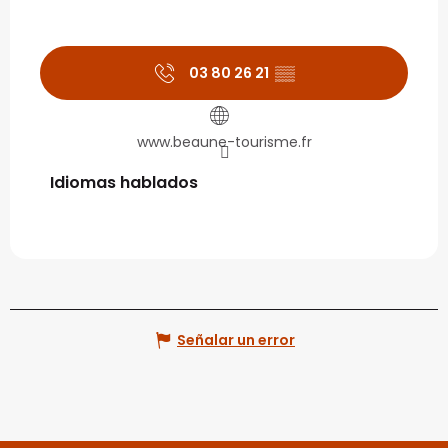
03 80 26 21
▒▒
www.beaune-tourisme.fr
Idiomas hablados
Idiomas hablados
Señalar un error