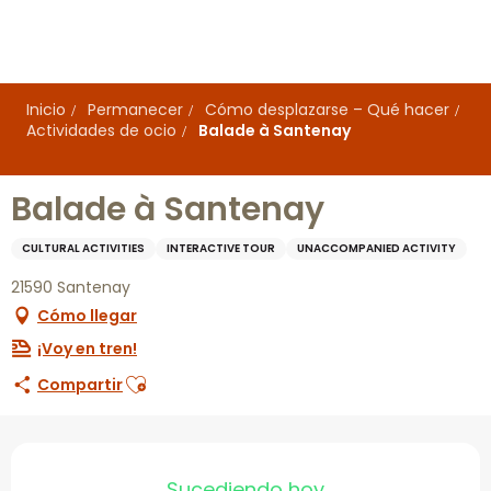
Aller
au
contenu
principal
Inicio
Permanecer
Cómo desplazarse – Qué hacer
Actividades de ocio
Balade à Santenay
Balade à Santenay
CULTURAL ACTIVITIES
INTERACTIVE TOUR
UNACCOMPANIED ACTIVITY
21590 Santenay
Cómo llegar
¡Voy en tren!
Ajouter aux favoris
Compartir
Horarios y datos de con
Sucediendo hoy