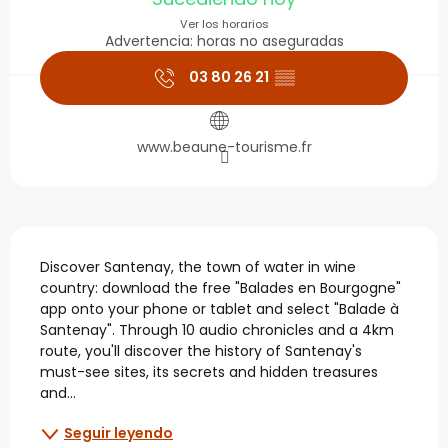
Ver los horarios
Advertencia: horas no aseguradas
03 80 26 21
▒▒
www.beaune-tourisme.fr
Descripción
Discover Santenay, the town of water in wine 
country: download the free "Balades en Bourgogne" 
app onto your phone or tablet and select "Balade à 
Santenay". Through 10 audio chronicles and a 4km 
route, you'll discover the history of Santenay's 
must-see sites, its secrets and hidden treasures 
and...
Seguir leyendo