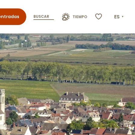
ES
entradas
BUSCAR
TIEMPO
Voir les favoris
D