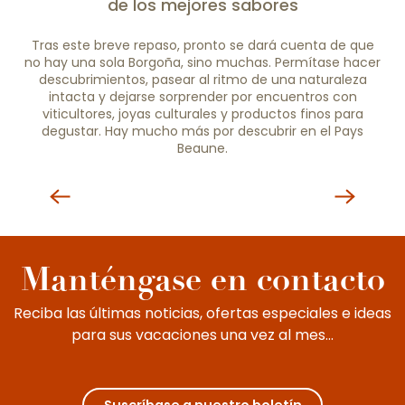
de los mejores sabores
Tras este breve repaso, pronto se dará cuenta de que
no hay una sola Borgoña, sino muchas. Permítase hacer
descubrimientos, pasear al ritmo de una naturaleza
intacta y dejarse sorprender por encuentros con
viticultores, joyas culturales y productos finos para
degustar. Hay mucho más por descubrir en el Pays
6 grandes eventos para disfrutar del
Beaune.
vino de Borgoña
En Borgoña, durante todo el año se
pueden degustar los mejores grands crus
B
de la región. Tierra de encuentros,
a
intercambios y cultura, la región...
Se
Manténgase en contacto
Reciba las últimas noticias, ofertas especiales e ideas
para sus vacaciones una vez al mes...
Suscríbase a nuestro boletín