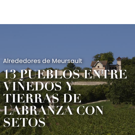
Aller
au
contenu
principal
Alrededores de Meursault
13 PUEBLOS ENTRE
VIÑEDOS Y
TIERRAS DE
LABRANZA CON
SETOS