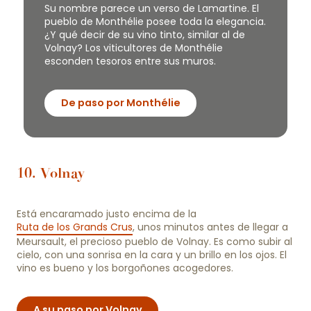
Su nombre parece un verso de Lamartine. El
pueblo de Monthélie posee toda la elegancia.
¿Y qué decir de su vino tinto, similar al de
Volnay? Los viticultores de Monthélie
esconden tesoros entre sus muros.
De paso por Monthélie
10. Volnay
Está encaramado justo encima de la
Ruta de los Grands Crus
, unos minutos antes de llegar a
Meursault, el precioso pueblo de Volnay. Es como subir al
cielo, con una sonrisa en la cara y un brillo en los ojos. El
vino es bueno y los borgoñones acogedores.
A su paso por Volnay