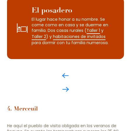
El posadero
El lugar hace honor a su nombre. Se
come como en casa y se duerme en
familia. Dos casas rurales (
Taller 1
y
Taller 2
) y
habitaciones de invitados
para dormir con tu familia numerosa.
4. Merceuil
He aquí el pueblo de visita obligada en los veranos de