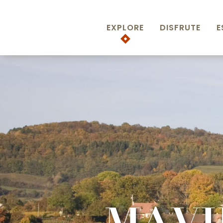
Aller
au
EXPLORE
DISFRUTE
E
contenu
principal
MAVI