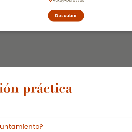
Auxey-Duresses
Descubrir
ión práctica
yuntamiento?