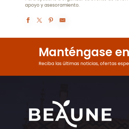
apoyo y asesoramiento.
Hostellerie Cèdre & Spa • Beaune
Camping Les Cent Vignes
Manténgase en
Hôtel Le Cep
Hostellerie de Levernois
Camping de Santenay
Reciba las últimas noticias, ofertas esp
La Maison des Courtines - Le Clos des Mouches
Hôtel Mercure Beaune Centre ****
LE BEST WESTERN PLUS - AU GRAND SAINT JEAN
Novotel Beaune
Hôtel de la Poste
Olivier Leflaive - Hôtel 4****
Hôtel voco Beaune - Cité des Vins