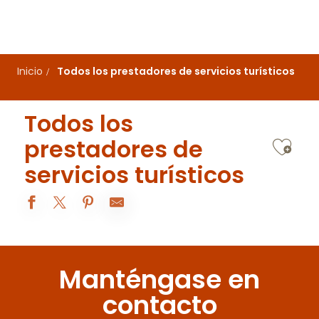
Aller
au
contenu
principal
Inicio
Todos los prestadores de servicios turísticos
Todos los
Ajo
prestadores de
servicios turísticos
Alexia Papin - Guide Conférencière
Château de Tailly
Manténgase en
Gîte du Château
Meublé "Les Vignes de Paris"
contacto
Gîte à Labry