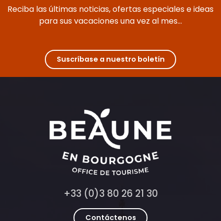
Les Gagères
Reciba las últimas noticias, ofertas especiales e ideas
La Riotte
Gîte "La Maison du Canal"
para sus vacaciones una vez al mes...
Villa Roland en Bourgogne
The Cook's Atelier
Maison Les Crus Colbert
Galerie Ars Essentia
Suscríbase a nuestro boletín
+33 (0)3 80 26 21 30
Contáctenos