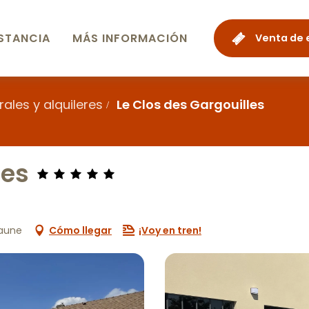
STANCIA
MÁS INFORMACIÓN
Venta de 
ales y alquileres
Le Clos des Gargouilles
les
eaune
Cómo llegar
¡Voy en tren!