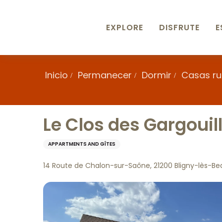
Aller
au
contenu
EXPLORE
DISFRUTE
E
principal
Inicio
Permanecer
Dormir
Casas rur
Le Clos des Gargouil
APPARTMENTS AND GÎTES
14 Route de Chalon-sur-Saône, 21200 Bligny-lès-B