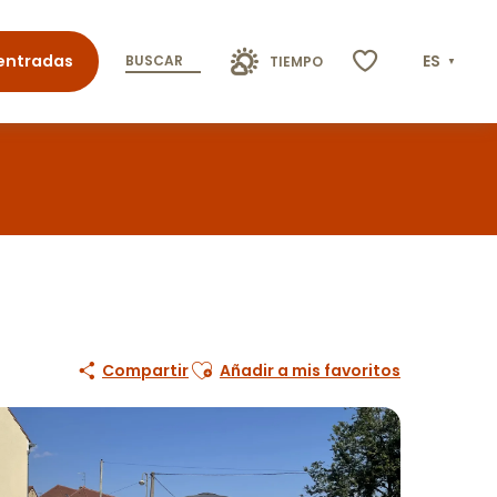
entradas
ES
BUSCAR
TIEMPO
Voir les favoris
Ajouter aux favoris
Compartir
Añadir a mis favoritos