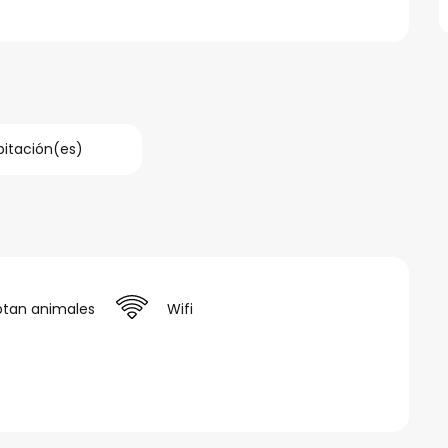
bitación(es)
ptan animales
Wifi