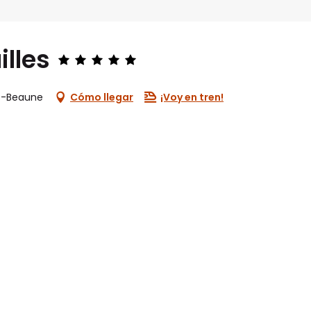
illes
ès-Beaune
Cómo llegar
¡Voy en tren!