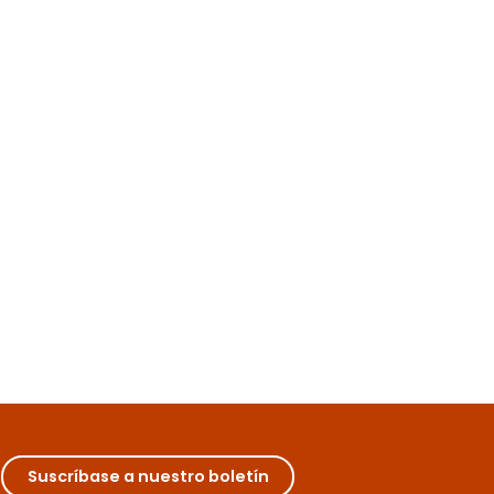
Su estancia
Restaurantes
Un día entre amigos en Beaune
El imprescindible Musée des Hospices de Beaune, par
recordar las buenas réplicas de la Grande Vadrouille.
Degustaciones en las bodegas de Beaune, restaurant
cenar y...
Suscríbase a nuestro boletín