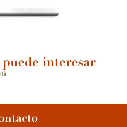
Alojamiento
 puede interesar
tir
Experiencia enoturística
La Borgoña vinícola le da la bienvenida a una experiencia
enoturística sin igual. Visitas a bodegas, degustaciones en
bodegas, comidas en casa de...
ontacto