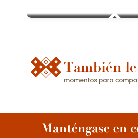
También le
momentos para compar
Manténgase en c