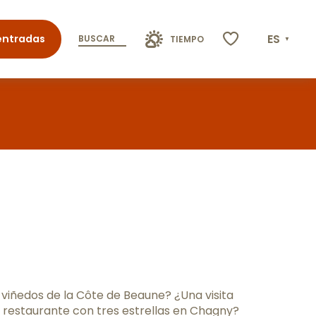
ES
entradas
BUSCAR
TIEMPO
Voir les favoris
is
 viñedos de la Côte de Beaune? ¿Una visita
 restaurante con tres estrellas en Chagny?