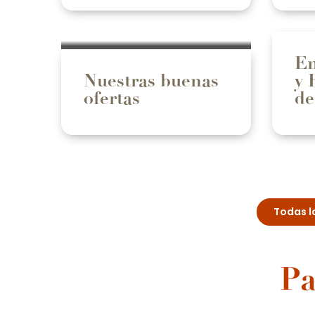
En
Nuestras buenas
y 
ofertas
de
Todas l
Pa