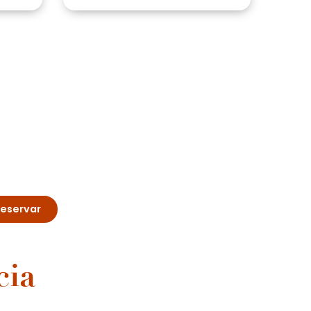
reservar
cia