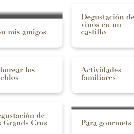
Degustación d
vinos en un
n mis amigos
castillo
borear los
Actividades
eblos
familiares
gustación de
s Grands Crus
Para gourmets