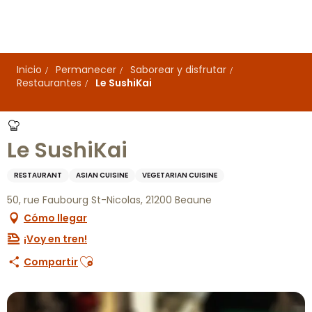
Aller
au
contenu
principal
Inicio
Permanecer
Saborear y disfrutar
Restaurantes
Le SushiKai
Le SushiKai
RESTAURANT
ASIAN CUISINE
VEGETARIAN CUISINE
50, rue Faubourg St-Nicolas, 21200 Beaune
Cómo llegar
¡Voy en tren!
Ajouter aux favoris
Compartir