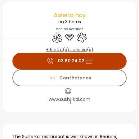
Horarios y datos de con
Abierto hoy
en 3 horas
Ver los horarios
Aire Acondicionado
Wifi
Se aceptan animales
+ 5 otro(s) servicio(s)
03 80 24 02
▒▒
Contáctenos
www.sushi-kai.com
Descripción
The Sushi Kaï restaurant is well known in Beaune, 