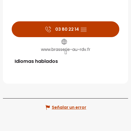
03 80 22 14
▒▒
www.brasserie-au-rdv.fr
Idiomas hablados
Idiomas hablados
Señalar un error