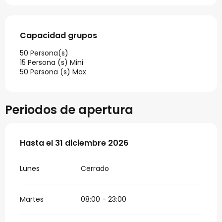
Capacidad grupos
Capacidad grupos
50 Persona(s)
15 Persona (s) Mini
50 Persona (s) Max
Periodos de apertura
Del
Hasta el
31 marzo 2026
31 diciembre 2026
al
31 diciembre 2026
Lunes
Cerrado
Martes
08:00 - 23:00