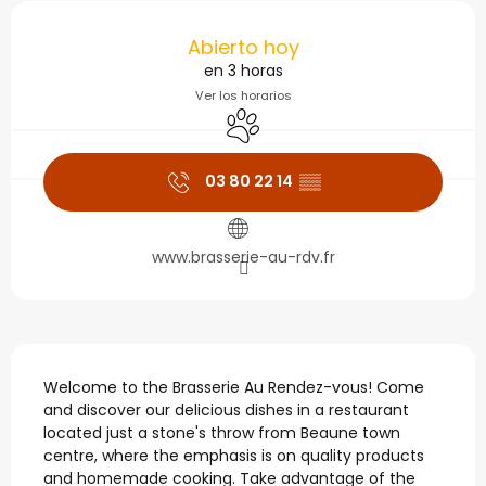
Horarios y datos de con
Abierto hoy
en 3 horas
Ver los horarios
Se aceptan animales
03 80 22 14
▒▒
www.brasserie-au-rdv.fr
Descripción
Welcome to the Brasserie Au Rendez-vous! Come 
and discover our delicious dishes in a restaurant 
located just a stone's throw from Beaune town 
centre, where the emphasis is on quality products 
and homemade cooking. Take advantage of the 