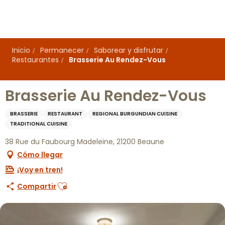
Aller
au
contenu
principal
Inicio
Permanecer
Saborear y disfrutar
Restaurantes
Brasserie Au Rendez-Vous
Brasserie Au Rendez-Vous
BRASSERIE
RESTAURANT
REGIONAL BURGUNDIAN CUISINE
TRADITIONAL CUISINE
38 Rue du Faubourg Madeleine, 21200 Beaune
Cómo llegar
¡Voy en tren!
Ajouter aux favoris
Compartir