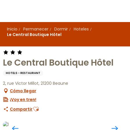
Aller
au
contenu
principal
Inicio
Permanecer
Dormir
Hoteles
Le Central Boutique Hôtel
Le Central Boutique Hôtel
HOTELS - RESTAURANT
2, rue Victor Millot, 21200 Beaune
Cómo llegar
¡Voy en tren!
Ajouter aux favoris
Compartir