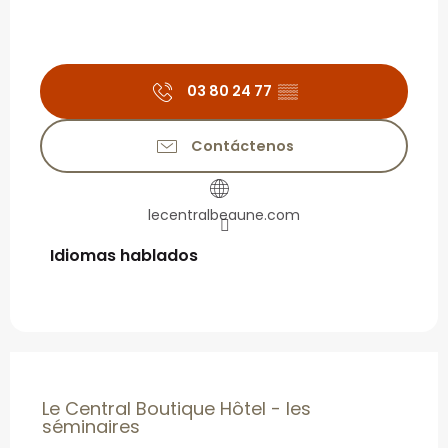
03 80 24 77
▒▒
Contáctenos
lecentralbeaune.com
Idiomas hablados
Idiomas hablados
Le Central Boutique Hôtel - les
séminaires