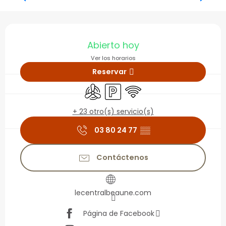
Horarios y datos de con
Abierto hoy
Ver los horarios
Reservar
Aire Acondicionado
Aparcamiento
Wifi
+ 23 otro(s) servicio(s)
03 80 24 77
▒▒
Contáctenos
lecentralbeaune.com
Página de Facebook