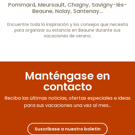
Golf Hôtel Colvert
Pommard, Meursault, Chagny, Savigny-lès-
Novotel Beaune
Beaune, Nolay, Santenay...
Ibis Beaune Sud - La Ferme aux Vins
Hotel Campanile Beaune
Encuentre toda la inspiración y los consejos que necesita
Hôtel Ibis Beaune Centre
para organizar su estancia en Beaune durante sus
vacaciones de verano.
Miradores de Borgoña: las mejores
vistas
Manténgase en
contacto
Reciba las últimas noticias, ofertas especiales e ideas
para sus vacaciones una vez al mes...
Suscríbase a nuestro boletín