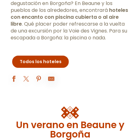
degustación en Borgoña
? En Beaune y los
pueblos de los alrededores, encontrará
hoteles
con encanto con piscina cubierta o al aire
libre
. Qué placer poder refrescarse a la vuelta
de una excursión por la
Voie des Vignes
. Para su
escapada a Borgoña: la piscina o nada.
Todos los hoteles
COMO Le Montrachet
Hostellerie de Levernois
Hôtel Le Clos
Château de Challanges
Un verano en Beaune y
Hôtel Mercure Beaune Centre ****
Hôtel voco Beaune - Cité des Vins
Borgoña
Ermitage de Corton