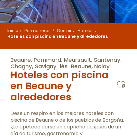
Inicio
Permanecer
Dormir
Hoteles
Hoteles con piscina en Beaune y alrededores
Beaune, Pommard, Meursault, Santenay,
Chagny, Savigny-lès-Beaune, Nolay
Hoteles con piscina
Ajo
en Beaune y
alrededores
Dese un respiro en los mejores hoteles con
piscina de Beaune o de los
pueblos de Borgoña
.
¿Le apetece darse un capricho después de un
día de turismo
, gastronomía y