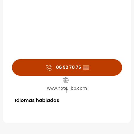
08 92 70 75
▒▒
www.hotel-bb.com
Idiomas hablados
Idiomas hablados