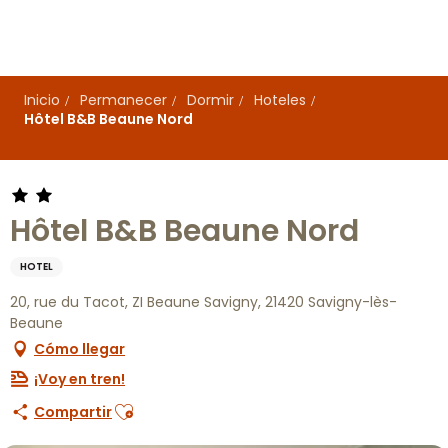
Aller
au
contenu
principal
Inicio
Permanecer
Dormir
Hoteles
Hôtel B&B Beaune Nord
Hôtel B&B Beaune Nord
HOTEL
20, rue du Tacot, ZI Beaune Savigny, 21420 Savigny-lès-
Beaune
Cómo llegar
¡Voy en tren!
Ajouter aux favoris
Compartir