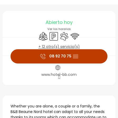
Horarios y datos de con
Abierto hoy
Ver los horarios
Aire Acondicionado
Aparcamiento
Se aceptan animales
Wifi
+ 12 otro(s) servicio(s)
08 92 70 75
▒▒
www.hotel-bb.com
Descripción
Whether you are alone, a couple or a family, the 
B&B Beaune Nord hotel can adapt to all your needs 
thanks to its rooms which can accommodate up to 