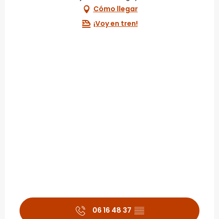
Cómo llegar
¡Voy en tren!
06 16 48 37
▒▒