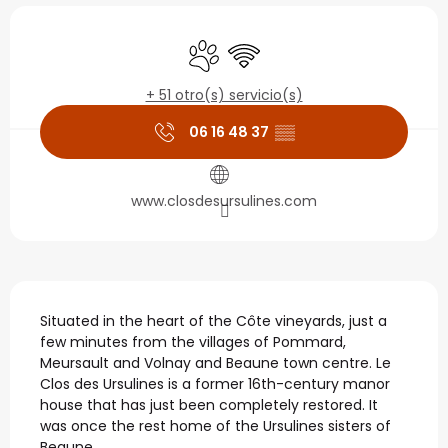
Horarios y datos de con
Se aceptan animales
Wifi
+ 51 otro(s) servicio(s)
06 16 48 37
▒▒
www.closdesursulines.com
Descripción
Situated in the heart of the Côte vineyards, just a 
few minutes from the villages of Pommard, 
Meursault and Volnay and Beaune town centre. Le 
Clos des Ursulines is a former 16th-century manor 
house that has just been completely restored. It 
was once the rest home of the Ursulines sisters of 
Beaune....