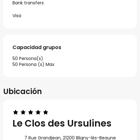
Bank transfers
Visa
Capacidad grupos
Capacidad grupos
50 Persona(s)
50 Persona (s) Max
Ubicación
Le Clos des Ursulines
7 Rue Grandjean, 21200 Bligny-lès-Beaune