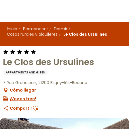
Aller
au
contenu
principal
Inicio
Permanecer
Dormir
Casas rurales y alquileres
Le Clos des Ursulines
Le Clos des Ursulines
APPARTMENTS AND GÎTES
7 Rue Grandjean, 21200 Bligny-lès-Beaune
Cómo llegar
¡Voy en tren!
Ajouter aux favoris
Compartir