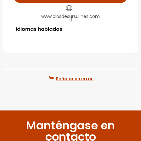
www.closdesursulines.com
Idiomas hablados
Idiomas hablados
Señalar un error
Manténgase en
contacto