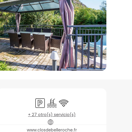
Horarios y datos de c
Aparcamiento
Piscina
Wifi
+ 27 otro(s) servicio(s)
www.closdebelleroche.fr