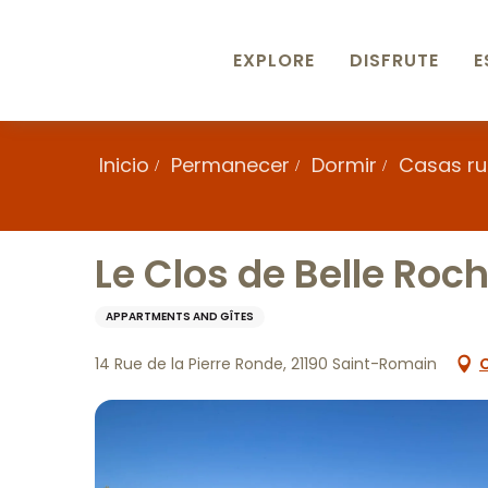
Aller
au
contenu
EXPLORE
DISFRUTE
E
principal
Inicio
Permanecer
Dormir
Casas rur
Le Clos de Belle Roc
APPARTMENTS AND GÎTES
14 Rue de la Pierre Ronde, 21190 Saint-Romain