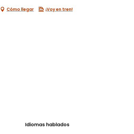
Cómo llegar
¡Voy en tren!
Idiomas hablados
Idiomas hablados