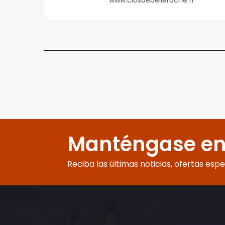
www.closdebelleroche.fr
Manténgase en
Reciba las últimas noticias, ofertas esp