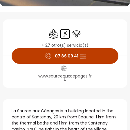
Horarios y datos de con
Aire Acondicionado
Aparcamiento
Wifi
+ 27 otro(s) servicio(s)
07 86 09 41
▒▒
www.sourceauxcepages.fr
Descripción
La Source aux Cépages is a building located in the 
centre of Santenay, 20 km from Beaune, 1 km from 
the thermal baths and 1 km from the Santenay 
casino. You'll be right in the heart of the village, 