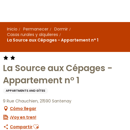
Aller
au
contenu
principal
Inicio
Permanecer
Dormir
Casas rurales y alquileres
La Source aux Cépages - Appartement n° 1
La Source aux Cépages -
Appartement n° 1
APPARTMENTS AND GÎTES
9 Rue Chauchien, 21590 Santenay
Cómo llegar
¡Voy en tren!
Ajouter aux favoris
Compartir