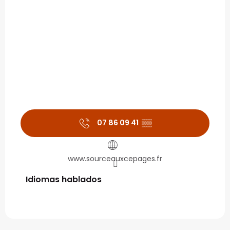
07 86 09 41
▒▒
www.sourceauxcepages.fr
Idiomas hablados
Idiomas hablados