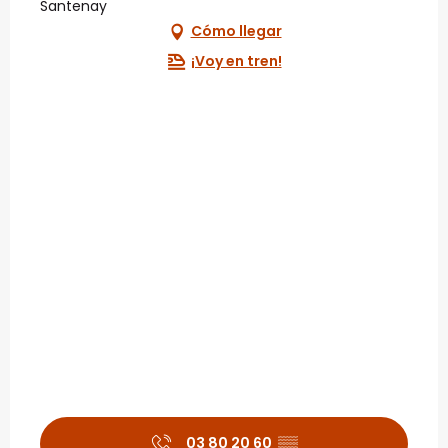
Santenay
Cómo llegar
¡Voy en tren!
03 80 20 60
▒▒