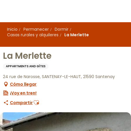
Aller
au
contenu
principal
Inicio
Permanecer
Dormir
Casas rurales y alquileres
La Merlette
La Merlette
APPARTMENTS AND GÎTES
24 rue de Narosse, SANTENAY-LE-HAUT, 21590 Santenay
Cómo llegar
¡Voy en tren!
Ajouter aux favoris
Compartir