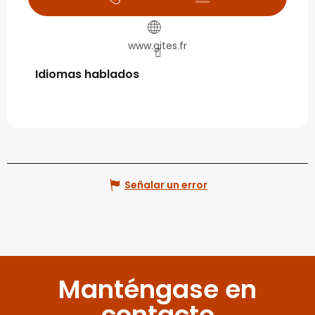
www.gites.fr
Idiomas hablados
Idiomas hablados
Señalar un error
Manténgase en
contacto