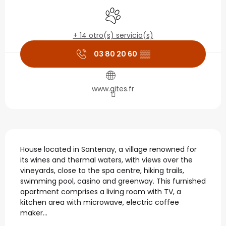
Horarios y datos de con
Se aceptan animales
+ 14 otro(s) servicio(s)
03 80 20 60
▒▒
www.gites.fr
Descripción
House located in Santenay, a village renowned for 
its wines and thermal waters, with views over the 
vineyards, close to the spa centre, hiking trails, 
swimming pool, casino and greenway. This furnished 
apartment comprises a living room with TV, a 
kitchen area with microwave, electric coffee 
maker...