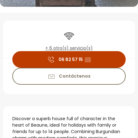
Horarios y datos de con
Wifi
+ 6 otro(s) servicio(s)
06 82 57 15
▒▒
Contáctenos
Descripción
Discover a superb house full of character in the 
heart of Beaune, ideal for holidays with family or 
friends for up to 14 people. Combining Burgundian 
charm with modern comforts, this spacious 