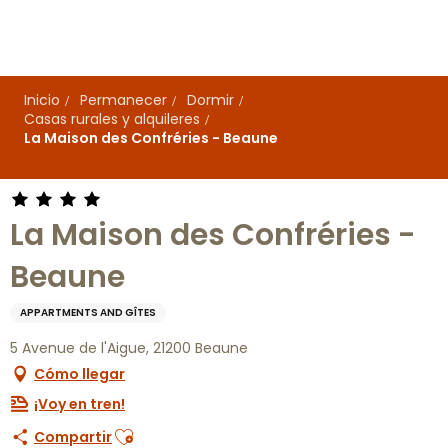
Aller
au
contenu
principal
Inicio
Permanecer
Dormir
Casas rurales y alquileres
La Maison des Confréries - Beaune
La Maison des Confréries -
Beaune
APPARTMENTS AND GÎTES
5 Avenue de l'Aigue, 21200 Beaune
Cómo llegar
¡Voy en tren!
Ajouter aux favoris
Compartir