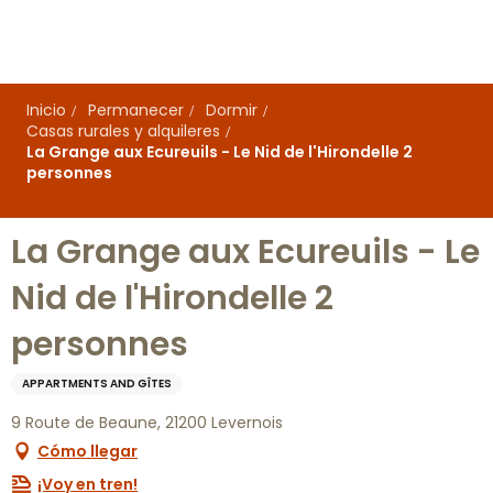
Aller
au
contenu
principal
Inicio
Permanecer
Dormir
Casas rurales y alquileres
La Grange aux Ecureuils - Le Nid de l'Hirondelle 2
personnes
La Grange aux Ecureuils - Le
Nid de l'Hirondelle 2
personnes
APPARTMENTS AND GÎTES
9 Route de Beaune, 21200 Levernois
Cómo llegar
¡Voy en tren!