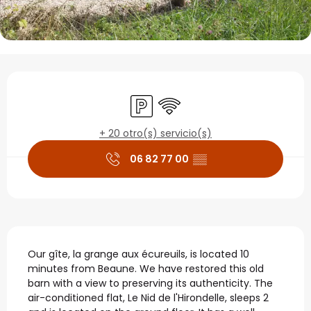
Horarios y datos de con
Aparcamiento
Wifi
+ 20 otro(s) servicio(s)
06 82 77 00
▒▒
Descripción
Our gîte, la grange aux écureuils, is located 10 
minutes from Beaune. We have restored this old 
barn with a view to preserving its authenticity. The 
air-conditioned flat, Le Nid de l'Hirondelle, sleeps 2 