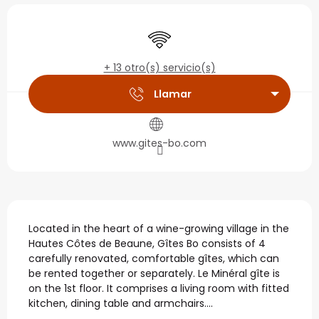
Horarios y datos de con
Wifi
+ 13 otro(s) servicio(s)
Llamar
www.gites-bo.com
Descripción
Located in the heart of a wine-growing village in the 
Hautes Côtes de Beaune, Gîtes Bo consists of 4 
carefully renovated, comfortable gîtes, which can 
be rented together or separately. Le Minéral gîte is 
on the 1st floor. It comprises a living room with fitted 
kitchen, dining table and armchairs....