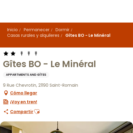
Aller
au
contenu
principal
Inicio
Permanecer
Dormir
Casas rurales y alquileres
Gîtes BO - Le Minéral
Gîtes BO - Le Minéral
APPARTMENTS AND GÎTES
9 Rue Chevrotin, 21190 Saint-Romain
Cómo llegar
¡Voy en tren!
Ajouter aux favoris
Compartir