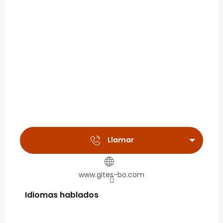
Llamar
www.gites-bo.com
Idiomas hablados
Idiomas hablados