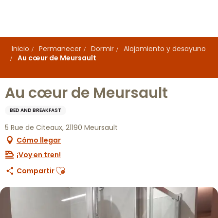
Aller
au
contenu
principal
Inicio
Permanecer
Dormir
Alojamiento y desayuno
Au cœur de Meursault
Au cœur de Meursault
BED AND BREAKFAST
5 Rue de Citeaux, 21190 Meursault
Cómo llegar
¡Voy en tren!
Ajouter aux favoris
Compartir