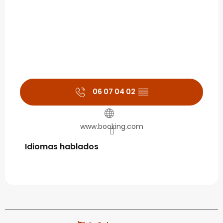
06 07 04 02
▒▒
www.booking.com
Idiomas hablados
Idiomas hablados