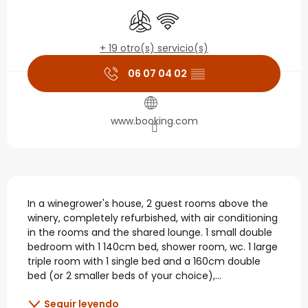
Horarios y datos de con
Aire Acondicionado
Wifi
+ 19 otro(s) servicio(s)
06 07 04 02
▒▒
www.booking.com
Descripción
In a winegrower's house, 2 guest rooms above the 
winery, completely refurbished, with air conditioning 
in the rooms and the shared lounge. 1 small double 
bedroom with 1 140cm bed, shower room, wc. 1 large 
triple room with 1 single bed and a 160cm double 
bed (or 2 smaller beds of your choice),...
Seguir leyendo