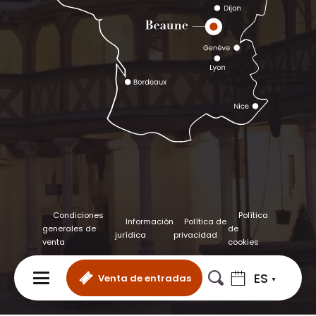
Condiciones
Política
Información
Política de
generales de
de
jurídica
privacidad
venta
cookies
ES
Venta de entradas
MENÚ