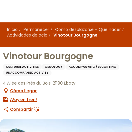
Aller
au
contenu
principal
Inicio
Permanecer
Cómo desplazarse – Qué hacer
Actividades de ocio
Vinotour Bourgogne
Vinotour Bourgogne
CULTURAL ACTIVITIES
OENOLOGY
ACCOMPANYING / ESCORTING
UNACCOMPANIED ACTIVITY
4 Allée des Prés du Bois, 21190 Ébaty
Cómo llegar
¡Voy en tren!
Ajouter aux favoris
Compartir