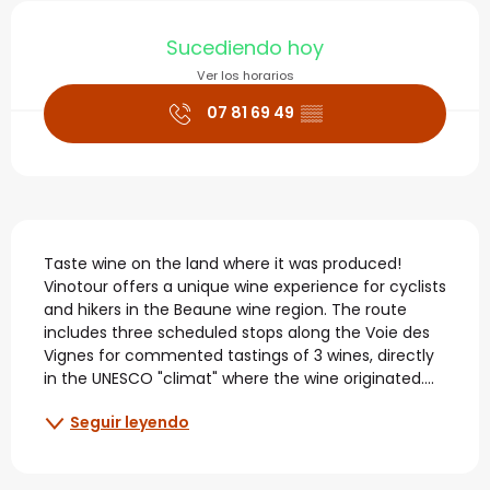
Horarios y datos de con
Sucediendo hoy
Ver los horarios
07 81 69 49
▒▒
Descripción
Taste wine on the land where it was produced! 
Vinotour offers a unique wine experience for cyclists 
and hikers in the Beaune wine region. The route 
includes three scheduled stops along the Voie des 
Vignes for commented tastings of 3 wines, directly 
in the UNESCO "climat" where the wine originated....
Seguir leyendo