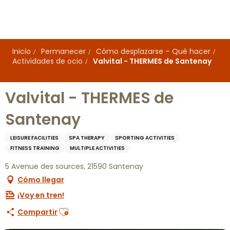
Aller
au
contenu
principal
Inicio
Permanecer
Cómo desplazarse – Qué hacer
Actividades de ocio
Valvital - THERMES de Santenay
Valvital - THERMES de
Santenay
LEISURE FACILITIES
SPA THERAPY
SPORTING ACTIVITIES
FITNESS TRAINING
MULTIPLE ACTIVITIES
5 Avenue des sources, 21590 Santenay
Cómo llegar
¡Voy en tren!
Ajouter aux favoris
Compartir