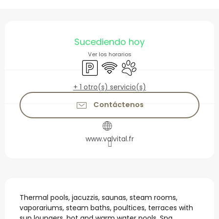
Horarios y datos de con
Sucediendo hoy
Ver los horarios
Aparcamiento
Wifi
Se aceptan animales
+ 1 otro(s) servicio(s)
Contáctenos
www.valvital.fr
Descripción
Thermal pools, jacuzzis, saunas, steam rooms, 
vaporariums, steam baths, poultices, terraces with 
sun loungers, hot and warm water pools. Spa 