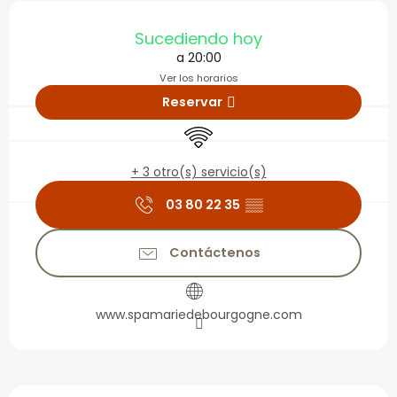
Horarios y datos de con
Sucediendo hoy
a 20:00
Ver los horarios
Reservar
Wifi
+ 3 otro(s) servicio(s)
03 80 22 35
▒▒
Contáctenos
www.spamariedebourgogne.com