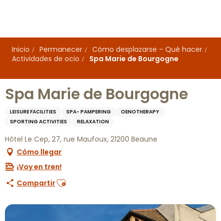
Aller
au
contenu
principal
Inicio
Permanecer
Cómo desplazarse – Qué hacer
Actividades de ocio
Spa Marie de Bourgogne
Spa Marie de Bourgogne
LEISURE FACILITIES
SPA- PAMPERING
OENOTHERAPY
SPORTING ACTIVITIES
RELAXATION
Hôtel Le Cep, 27, rue Maufoux, 21200 Beaune
Cómo llegar
¡Voy en tren!
Ajouter aux favoris
Compartir