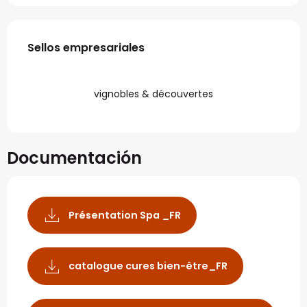
Oferta de prestaciones
Sellos empresariales
Sellos empresariales
vignobles & découvertes
Documentación
Présentation Spa _FR
catalogue cures bien-être_FR