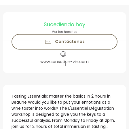
Horarios y datos de con
Sucediendo hoy
Ver los horarios
Contáctenos
www.sensation-vin.com
Descripción
Tasting Essentials: master the basics in 2 hours in 
Beaune Would you like to put your emotions as a 
wine taster into words? The L'Essentiel Dégustation 
workshop is designed to give you the keys to a 
successful analysis. From Monday to Friday at 2pm, 
join us for 2 hours of total immersion in tasting...