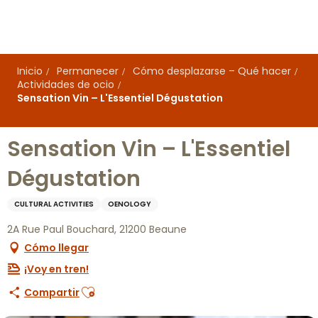
Aller
au
contenu
principal
Inicio
Permanecer
Cómo desplazarse – Qué hacer
Actividades de ocio
Sensation Vin – L'Essentiel Dégustation
Sensation Vin – L'Essentiel
Dégustation
CULTURAL ACTIVITIES
OENOLOGY
2A Rue Paul Bouchard, 21200 Beaune
Cómo llegar
¡Voy en tren!
Ajouter aux favoris
Compartir