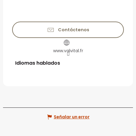
Contáctenos
www.valvital.fr
Idiomas hablados
Idiomas hablados
Señalar un error