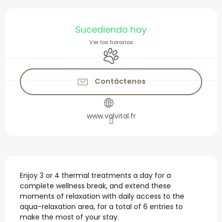
Horarios y datos de con
Sucediendo hoy
Ver los horarios
Se aceptan animales
Contáctenos
www.valvital.fr
Descripción
Enjoy 3 or 4 thermal treatments a day for a 
complete wellness break, and extend these 
moments of relaxation with daily access to the 
aqua-relaxation area, for a total of 6 entries to 
make the most of your stay.