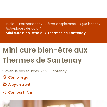
Aller
au
contenu
principal
Inicio
Permanecer
Cómo desplazarse – Qué hacer
Actividades de ocio
Mini cure bien-être aux Thermes de Santenay
Mini cure bien-être aux
Thermes de Santenay
5 Avenue des sources, 21590 Santenay
Cómo llegar
¡Voy en tren!
Ajouter aux favoris
Compartir