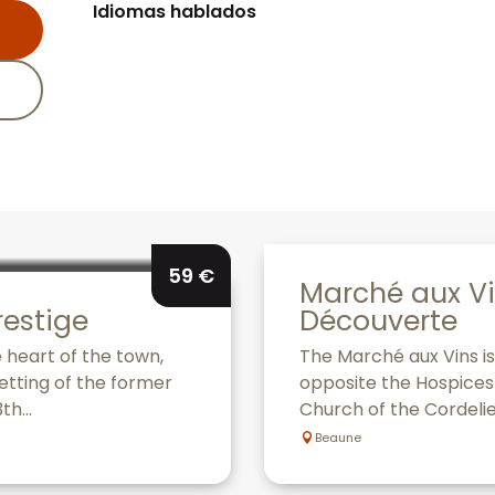
Idiomas hablados
Idiomas hablados
59
€
Marché aux Vi
restige
Découverte
e heart of the town,
The Marché aux Vins is 
etting of the former
opposite the Hospices 
h...
Church of the Cordelier
Beaune