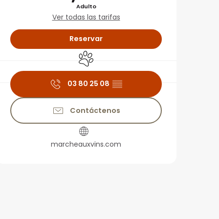
Adulto
Ver todas las tarifas
Reservar
Se aceptan animales
03 80 25 08
▒▒
Contáctenos
marcheauxvins.com