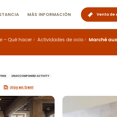
STANCIA
MÁS INFORMACIÓN
Venta de 
e – Qué hacer
Actividades de ocio
Marché aux
TING
UNACCOMPANIED ACTIVITY
¡Voy en tren!