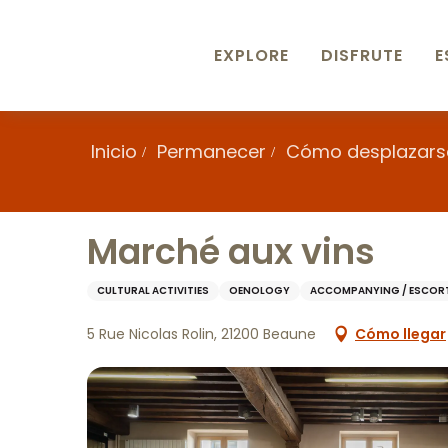
Aller
au
contenu
EXPLORE
DISFRUTE
E
principal
Inicio
Permanecer
Cómo desplazars
Marché aux vins
CULTURAL ACTIVITIES
OENOLOGY
ACCOMPANYING / ESCOR
5 Rue Nicolas Rolin, 21200 Beaune
Cómo llegar