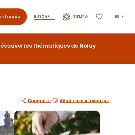
entradas
ES
BUSCAR
TIEMPO
Voir les favoris
 découvertes thématiques de Nolay
Ajouter aux favoris
Compartir
Añadir a mis favoritos