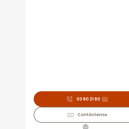
03 80 21 80
▒▒
Contáctenos