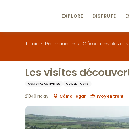
Aller
au
contenu
EXPLORE
DISFRUTE
E
principal
Inicio
Permanecer
Cómo desplazars
Les visites découve
CULTURAL ACTIVITIES
GUIDED TOURS
21340 Nolay
Cómo llegar
¡Voy en tren!