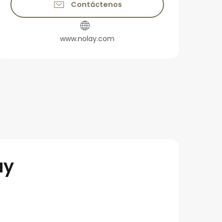
Contáctenos
www.nolay.com
ay