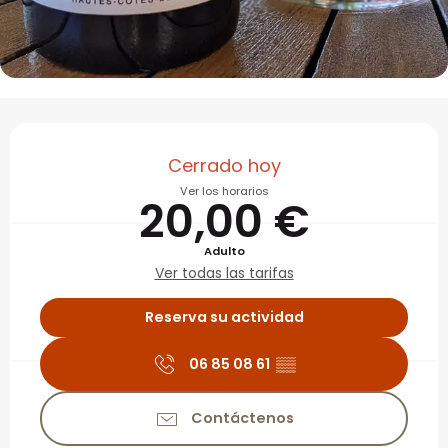
Horarios y datos de con
Cerrado hoy
Ver los horarios
20,00 €
Adulto
Ver todas las tarifas
Reserva su actividad
06 85 08 61
▒▒
Contáctenos