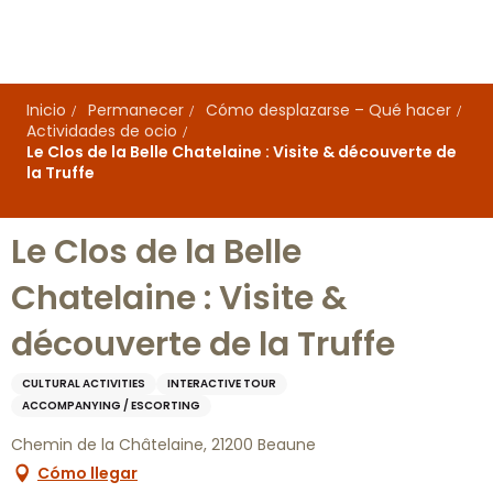
Aller
au
contenu
principal
Inicio
Permanecer
Cómo desplazarse – Qué hacer
Actividades de ocio
Le Clos de la Belle Chatelaine : Visite & découverte de
la Truffe
Le Clos de la Belle
Chatelaine : Visite &
découverte de la Truffe
CULTURAL ACTIVITIES
INTERACTIVE TOUR
ACCOMPANYING / ESCORTING
Chemin de la Châtelaine, 21200 Beaune
Cómo llegar