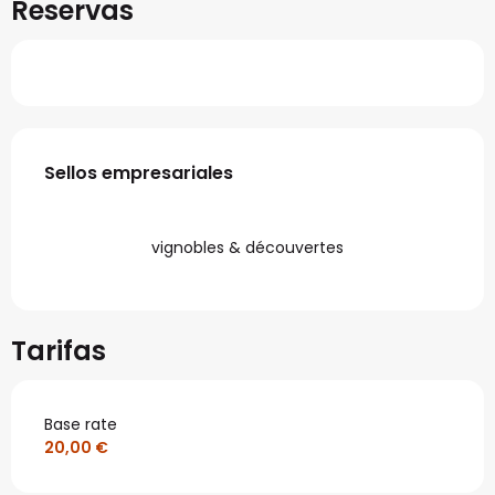
Reservas
Oferta de prestaciones
Sellos empresariales
Sellos empresariales
vignobles & découvertes
Tarifas
Base rate
20,00 €