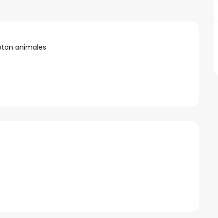
ptan animales
iones