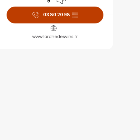
03 80 20 98
▒▒
www.larchedesvins.fr