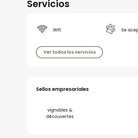
Servicios
Wifi
Se ace
Ver todos los servicios
Oferta de prestac
Sellos empresariales
Sellos empresariales
vignobles &
découvertes