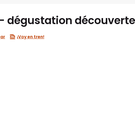
 - dégustation découvert
gar
¡Voy en tren!