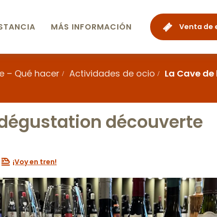
STANCIA
MÁS INFORMACIÓN
Venta de 
e – Qué hacer
Actividades de ocio
La Cave de 
- dégustation découverte
¡Voy en tren!