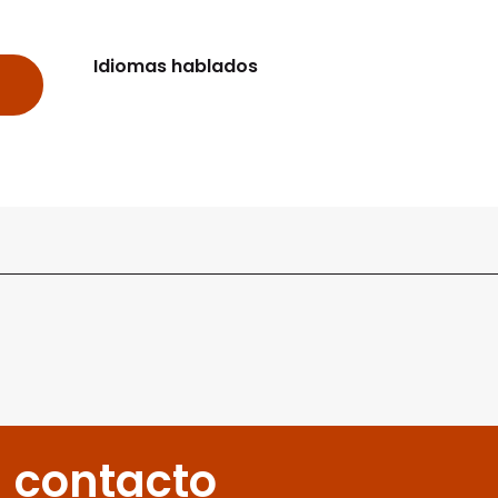
Idiomas hablados
Idiomas hablados
 contacto