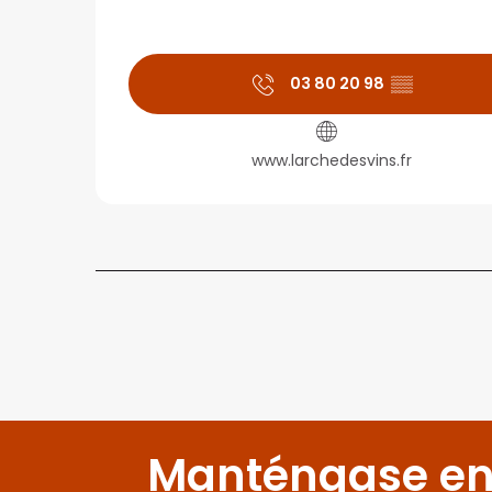
03 80 20 98
▒▒
www.larchedesvins.fr
Manténgase en