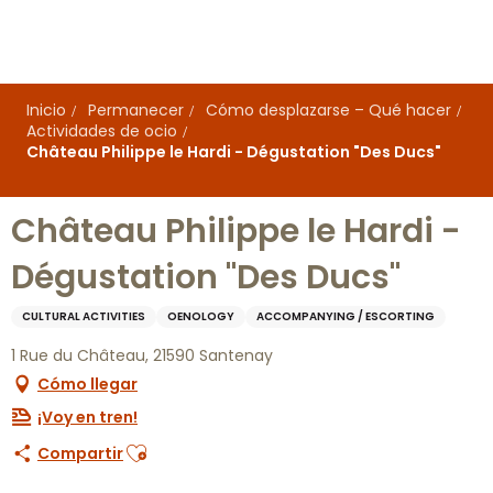
Aller
au
contenu
principal
Inicio
Permanecer
Cómo desplazarse – Qué hacer
Actividades de ocio
Château Philippe le Hardi - Dégustation "Des Ducs"
Château Philippe le Hardi -
Dégustation "Des Ducs"
CULTURAL ACTIVITIES
OENOLOGY
ACCOMPANYING / ESCORTING
1 Rue du Château, 21590 Santenay
Cómo llegar
¡Voy en tren!
Ajouter aux favoris
Compartir