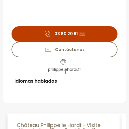
03 80 20 61
▒▒
Contáctenos
philippelehardi.fr
Idiomas hablados
Idiomas hablados
Château Philippe le Hardi - Visite