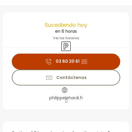
Horarios y datos de con
Sucediendo hoy
en 6 horas
Ver los horarios
Aparcamiento
03 80 20 61
▒▒
Contáctenos
philippelehardi.fr
Descripción