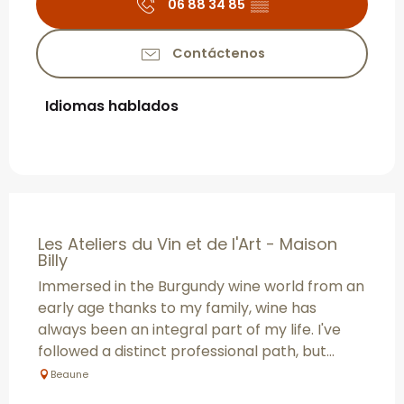
06 88 34 85
▒▒
Contáctenos
Idiomas hablados
Idiomas hablados
Les Ateliers du Vin et de l'Art - Maison
Billy
Immersed in the Burgundy wine world from an
early age thanks to my family, wine has
always been an integral part of my life. I've
followed a distinct professional path, but...
Beaune