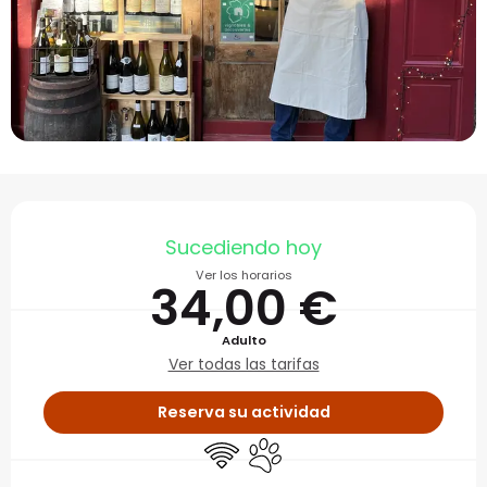
Horarios y datos de con
Sucediendo hoy
Ver los horarios
34,00 €
Adulto
Ver todas las tarifas
Reserva su actividad
Wifi
Se aceptan animales