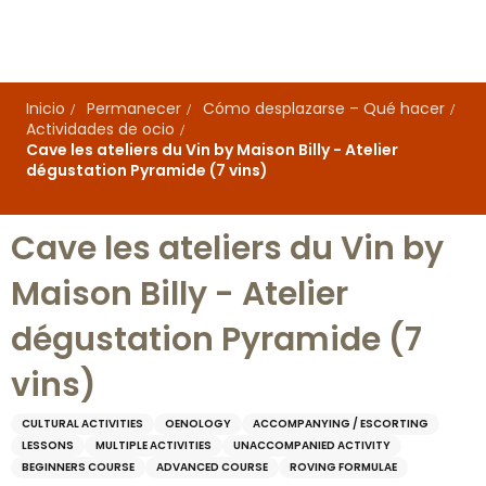
Aller
au
contenu
principal
Inicio
Permanecer
Cómo desplazarse – Qué hacer
Actividades de ocio
Cave les ateliers du Vin by Maison Billy - Atelier
dégustation Pyramide (7 vins)
Cave les ateliers du Vin by
Maison Billy - Atelier
dégustation Pyramide (7
vins)
CULTURAL ACTIVITIES
OENOLOGY
ACCOMPANYING / ESCORTING
LESSONS
MULTIPLE ACTIVITIES
UNACCOMPANIED ACTIVITY
BEGINNERS COURSE
ADVANCED COURSE
ROVING FORMULAE