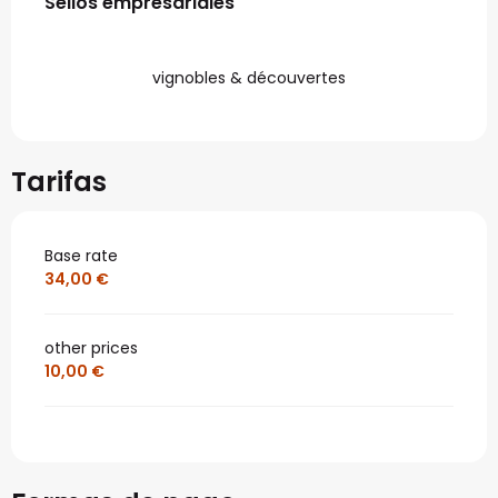
Sellos empresariales
Sellos empresariales
vignobles & découvertes
Tarifas
Base rate
34,00 €
other prices
10,00 €