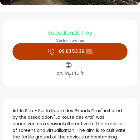
Horarios y datos de con
Sucediendo hoy
Ver los horarios
09 63 53 36
▒▒
art-in-situ.fr
Descripción
Art In Situ - Sur la Route des Grands Crus" initiated 
by the association "La Route des Arts" was 
conceived as a sensual alternative to the excesses 
of screens and virtualisation. The aim is to cultivate 
the fertile ground of the obvious understanding 