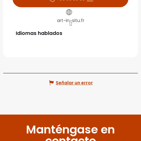
art-in-situ.fr
Idiomas hablados
Idiomas hablados
Señalar un error
Manténgase en
contacto