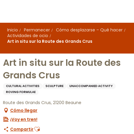
Aller
au
contenu
principal
Inicio
Permanecer
Cómo desplazarse – Qué hacer
Actividades de ocio
Art in situ sur la Route des Grands Crus
Art in situ sur la Route des
Grands Crus
CULTURAL ACTIVITIES
SCULPTURE
UNACCOMPANIED ACTIVITY
ROVING FORMULAE
Route des Grands Crus, 21200 Beaune
Cómo llegar
¡Voy en tren!
Ajouter aux favoris
Compartir