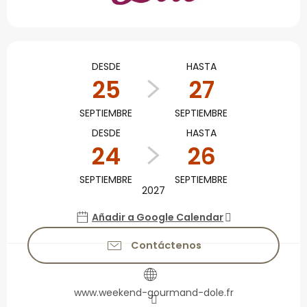
Horarios y datos de con
DESDE
HASTA
25
27
SEPTIEMBRE
SEPTIEMBRE
DESDE
HASTA
24
26
SEPTIEMBRE
SEPTIEMBRE
2027
Añadir a Google Calendar
Contáctenos
www.weekend-gourmand-dole.fr