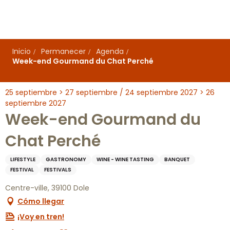
Aller
au
contenu
principal
Inicio
Permanecer
Agenda
Week-end Gourmand du Chat Perché
25 septiembre > 27 septiembre / 24 septiembre 2027 > 26
septiembre 2027
Week-end Gourmand du
Chat Perché
LIFESTYLE
GASTRONOMY
WINE - WINE TASTING
BANQUET
FESTIVAL
FESTIVALS
Centre-ville, 39100 Dole
Cómo llegar
¡Voy en tren!
Ajouter aux favoris