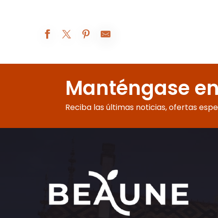
Augustodunum 2026 : Le rêve du Roi
Beaune A.O.C. : 5° rendez-vous de Bel-Air
Manténgase en
Pique Nique Géant avec concert gratuit
Spectacle de cape et d'épée
Exposition peinture
Reciba las últimas noticias, ofertas esp
Visites d'été à la ferme Fruirouge©
Atelier d'initiation tufting
Les Apéros insolites de la Citadelle
Atelier : fabrique ta catapulte !- Châteauneuf
Visites accompagnées de l'Eglise Saint Jean de Narosse
Balade entre vignes et vins
Démonstration des techniques et savoir-faire de l’Antiquité