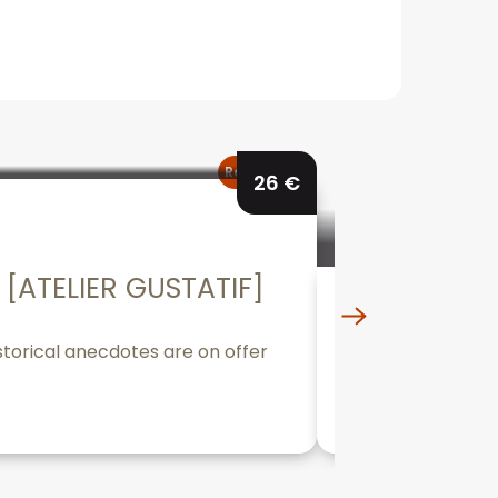
Reservable
26
€
[ATELIER GUSTATIF]
Hôtel-Die
torical anecdotes are on offer
Owned by the Hos
patronage of Nico
Beaune