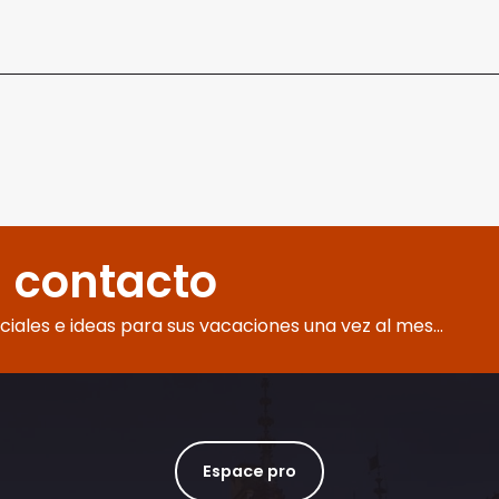
 contacto
eciales e ideas para sus vacaciones una vez al mes...
Espace pro