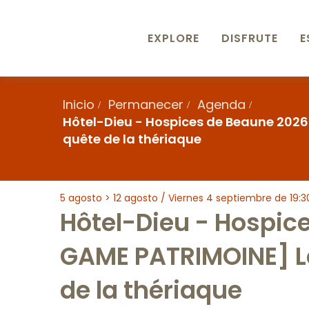
Aller
au
contenu
EXPLORE
DISFRUTE
E
principal
Inicio
Permanecer
Agenda
Hôtel-Dieu - Hospices de Beaune 2026
quête de la thériaque
5 agosto > 12 agosto / Viernes 4 septiembre de 19:30 a
Hôtel-Dieu - Hospi
GAME PATRIMOINE] Le
de la thériaque