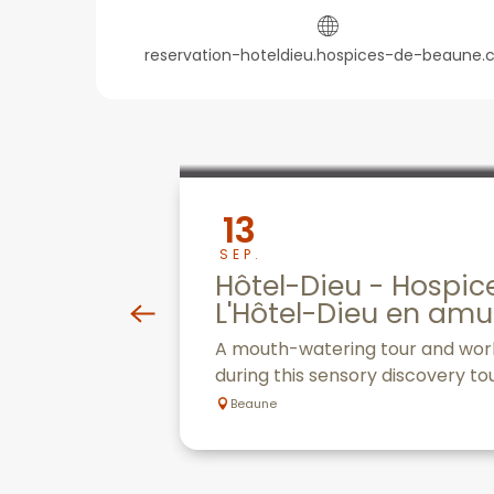
reservation-hoteldieu.hospices-de-beaune
13
SEP.
Hôtel-Dieu - Hospi
L'Hôtel-Dieu en am
A mouth-watering tour and works
during this sensory discovery tou
Beaune