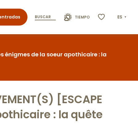
entradas
ES
BUSCAR
TIEMPO
Voir les favoris
énigmes de la soeur apothicaire : la
UVEMENT(S) [ESCAPE
thicaire : la quête