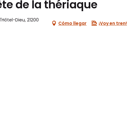
ête de la thériaque
l'Hôtel-Dieu, 21200
Cómo llegar
¡Voy en tren!