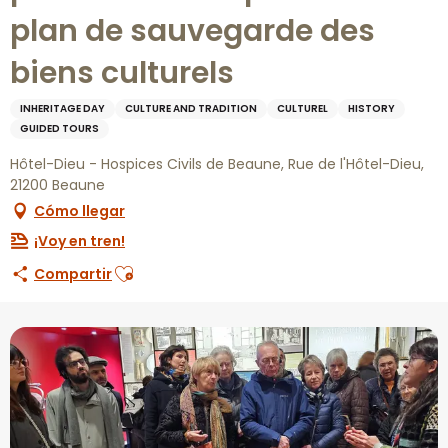
plan de sauvegarde des
biens culturels
INHERITAGE DAY
CULTURE AND TRADITION
CULTUREL
HISTORY
GUIDED TOURS
Hôtel-Dieu - Hospices Civils de Beaune, Rue de l'Hôtel-Dieu,
21200 Beaune
Cómo llegar
¡Voy en tren!
Ajouter aux favoris
Compartir