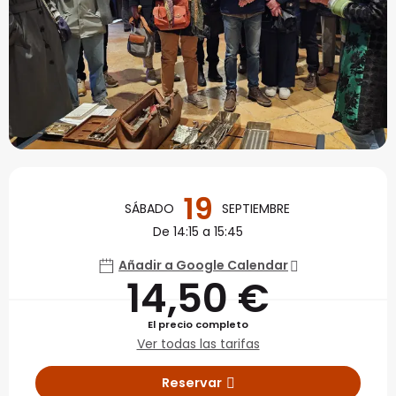
Horarios y datos de con
19
SÁBADO
SEPTIEMBRE
De 14:15 a 15:45
Añadir a Google Calendar
14,50 €
El precio completo
Ver todas las tarifas
Reservar