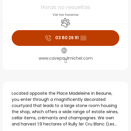
Horarios y datos de con
Horas no resueltas
Ver los horarios
Se aceptan animales
03 80 26 91
▒▒
www.cavepaulmichel.com
Descripción
Located opposite the Place Madeleine in Beaune, 
you enter through a magnificently decorated 
courtyard that leads to a large stone room housing 
the shop, which offers a wide range of estate wines, 
cellar items, crémants and champagnes. We own 
and harvest 1.9 hectares of Rully 1er Cru Blanc (Les...