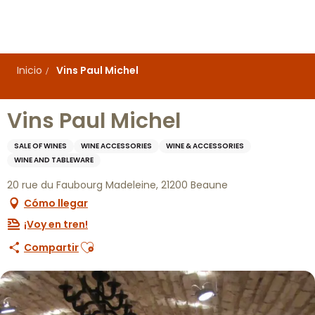
Aller
au
contenu
principal
Inicio
Vins Paul Michel
Vins Paul Michel
SALE OF WINES
WINE ACCESSORIES
WINE & ACCESSORIES
WINE AND TABLEWARE
20 rue du Faubourg Madeleine, 21200 Beaune
Cómo llegar
¡Voy en tren!
Ajouter aux favoris
Compartir