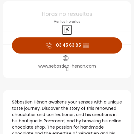
Horarios y datos de con
Horas no resueltas
Ver los horarios
Aparcamiento
03 45 63 85
▒▒
www.sebastien-henon.com
Descripción
Sébastien Hénon awakens your senses with a unique 
taste journey. Discover the story of this renowned 
chocolatier and confectioner, and his creations in 
his boutique in Pommard, and by browsing his online 
chocolate shop. The passion for handmade 
chocolate and the expertise of Sébastien and his 