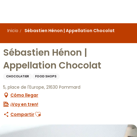
Aller
au
contenu
principal
Inicio
Sébastien Hénon | Appellation Chocolat
Sébastien Hénon |
Appellation Chocolat
CHOCOLATIER
FOOD SHOPS
5, place de l'Europe, 21630 Pommard
Cómo llegar
¡Voy en tren!
Ajouter aux favoris
Compartir