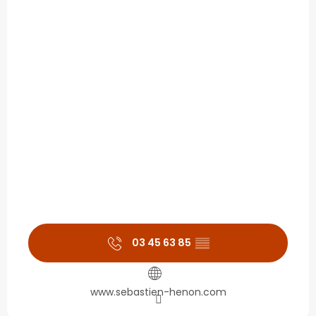
03 45 63 85
▒▒
www.sebastien-henon.com