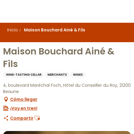
Aller
au
contenu
principal
Inicio
Maison Bouchard Ainé & Fils
Maison Bouchard Ainé &
Fils
WINE-TASTING CELLAR
MERCHANTS
WINES
4, boulevard Maréchal Foch, Hôtel du Conseiller du Roy, 21200
Beaune
Cómo llegar
¡Voy en tren!
Ajouter aux favoris
Compartir