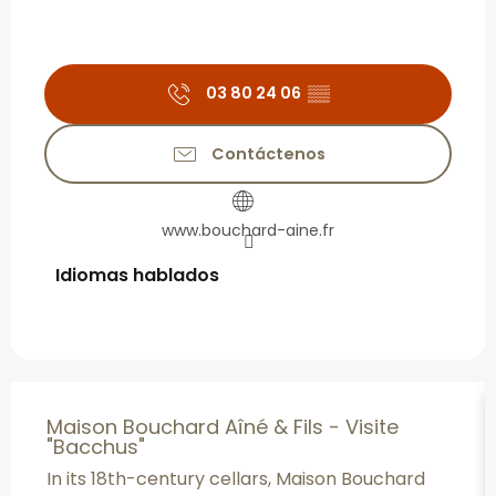
03 80 24 06
▒▒
Contáctenos
www.bouchard-aine.fr
Idiomas hablados
Idiomas hablados
Maison Bouchard Aîné & Fils - Visite
"Bacchus"
In its 18th-century cellars, Maison Bouchard