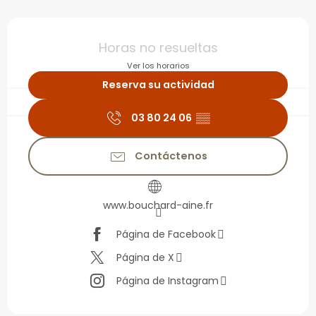
Horarios y datos de con
Horas no resueltas
Ver los horarios
Reserva su actividad
03 80 24 06
▒▒
Contáctenos
www.bouchard-aine.fr
Página de Facebook
Página de X
Página de Instagram