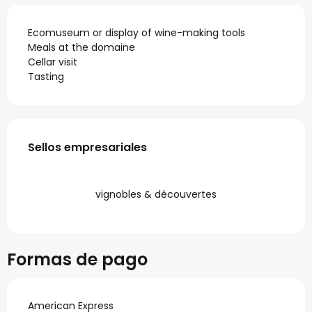
Ecomuseum or display of wine-making tools
Meals at the domaine
Cellar visit
Tasting
Oferta de prestaciones
Sellos empresariales
Sellos empresariales
vignobles & découvertes
Formas de pago
American Express