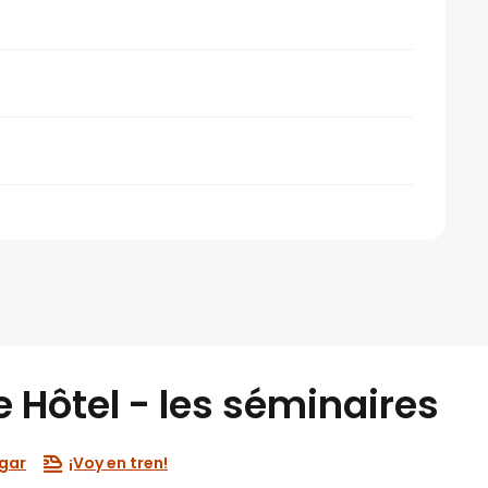
e Hôtel - les séminaires
gar
¡Voy en tren!