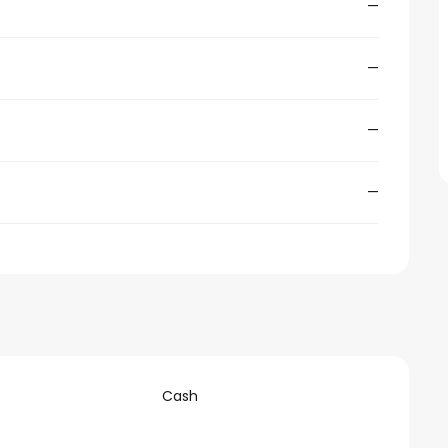
—
—
—
—
Cash