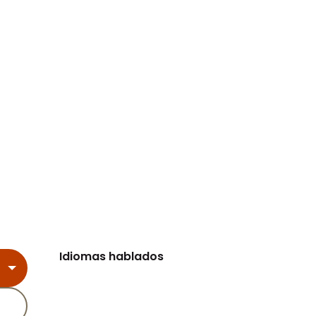
Idiomas hablados
Idiomas hablados