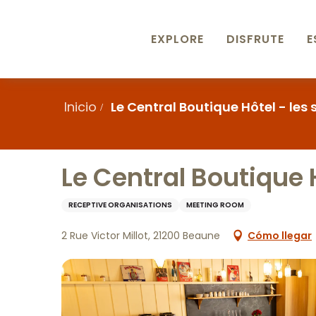
Aller
au
contenu
EXPLORE
DISFRUTE
E
principal
Inicio
Le Central Boutique Hôtel - les
Le Central Boutique 
RECEPTIVE ORGANISATIONS
MEETING ROOM
2 Rue Victor Millot, 21200 Beaune
Cómo llegar