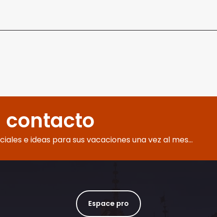
 contacto
eciales e ideas para sus vacaciones una vez al mes...
Espace pro