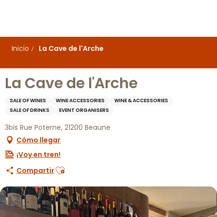
Aller
au
contenu
principal
Inicio
La Cave de l'Arche
La Cave de l'Arche
SALE OF WINES
WINE ACCESSORIES
WINE & ACCESSORIES
SALE OF DRINKS
EVENT ORGANISERS
3bis Rue Poterne, 21200 Beaune
Cómo llegar
¡Voy en tren!
Ajouter aux favoris
Compartir