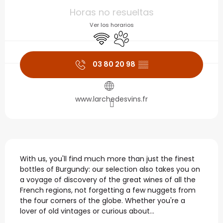
Horarios y datos de con
Horas no resueltas
Ver los horarios
Wifi
Se aceptan animales
03 80 20 98
▒▒
www.larchedesvins.fr
Descripción
With us, you'll find much more than just the finest 
bottles of Burgundy: our selection also takes you on 
a voyage of discovery of the great wines of all the 
French regions, not forgetting a few nuggets from 
the four corners of the globe. Whether you're a 
lover of old vintages or curious about...