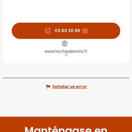
03 80 20 98
▒▒
www.larchedesvins.fr
Señalar un error
Manténgase en