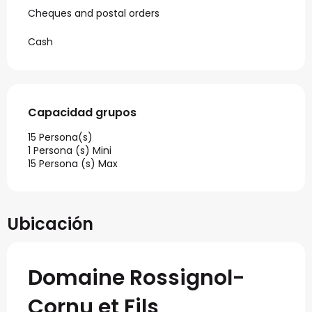
Cheques and postal orders
Cash
Capacidad grupos
Capacidad grupos
15 Persona(s)
1 Persona (s) Mini
15 Persona (s) Max
Ubicación
Domaine Rossignol-
Cornu et Fils