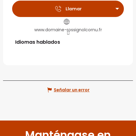
Llamar
www.domaine-rossignolcornu.fr
Idiomas hablados
Idiomas hablados
Señalar un error
Manténgase en