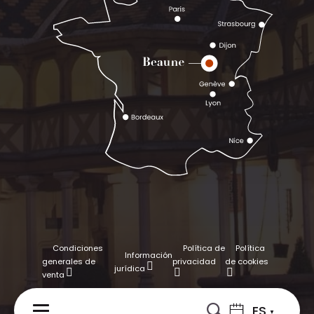
Condiciones
Política de
Política
Información
generales de
privacidad
de cookies
jurídica
venta
ES
MENÚ