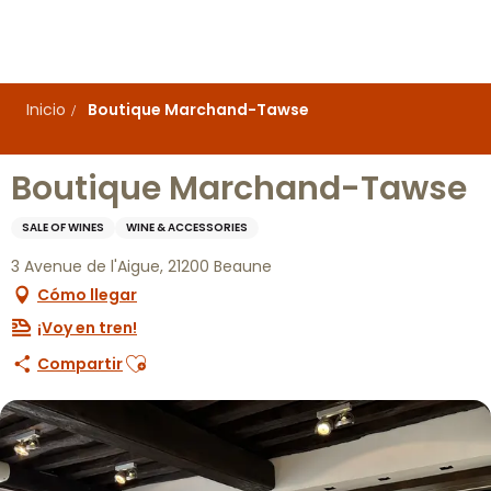
Aller
au
contenu
principal
Inicio
Boutique Marchand-Tawse
Boutique Marchand-Tawse
SALE OF WINES
WINE & ACCESSORIES
3 Avenue de l'Aigue, 21200 Beaune
Cómo llegar
¡Voy en tren!
Ajouter aux favoris
Compartir