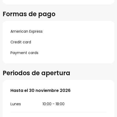
Formas de pago
American Express
Credit card
Payment cards
Periodos de apertura
Del
Hasta el
1 abril 2026
30 noviembre 2026
al
30 noviembre 2026
Lunes
10:00 - 18:00