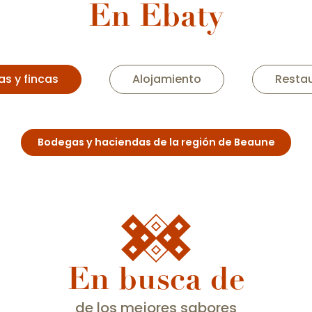
En Ebaty
ie
Dom
s y fincas
Alojamiento
Resta
Bodegas y haciendas de la región de Beaune
En busca de
de los mejores sabores